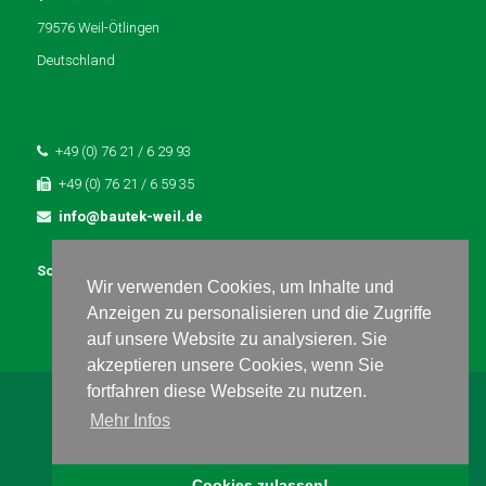
79576 Weil-Ötlingen
Deutschland
+49 (0) 76 21 / 6 29 93
+49 (0) 76 21 / 6 59 35
info@bautek-weil.de
Social Media
Wir verwenden Cookies, um Inhalte und
Anzeigen zu personalisieren und die Zugriffe
auf unsere Website zu analysieren. Sie
akzeptieren unsere Cookies, wenn Sie
fortfahren diese Webseite zu nutzen.
2026 © Bautek Bauwerkerhaltung GmbH
Mehr Infos
Kontakt
|
Impressum
|
Datenschutz
Cookies zulassen!